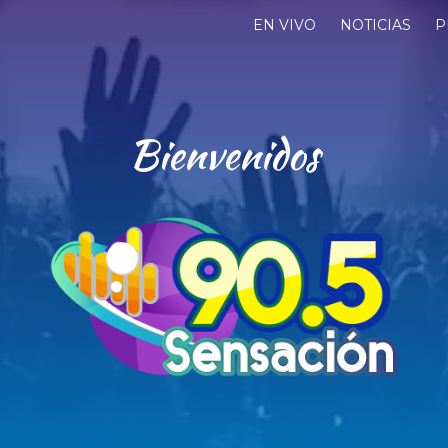
EN VIVO
NOTICIAS
P
Sentí tu mejor música
Bienvenidos
RS90.5
Oro Verde - E.R Argentina