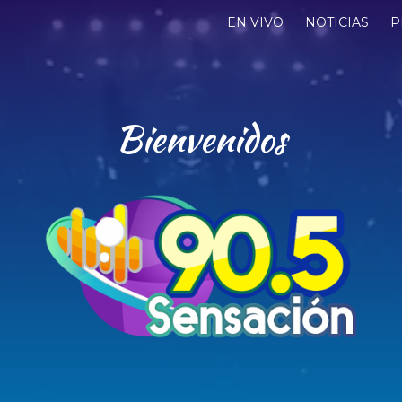
EN VIVO
NOTICIAS
P
Sentí tu mejor música
Bienvenidos
RS90.5
Oro Verde - E.R Argentina